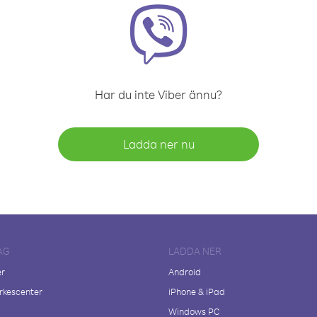
Har du inte Viber ännu?
Ladda ner nu
AG
LADDA NER
er
Android
kescenter
iPhone & iPad
Windows PC