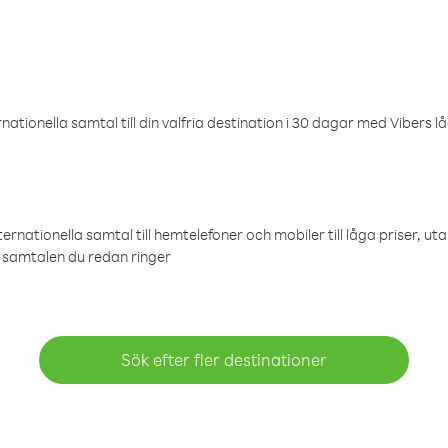
ationella samtal till din valfria destination i 30 dagar med Vibers lå
ternationella samtal till hemtelefoner och mobiler till låga priser, ut
samtalen du redan ringer
Sök efter fler destinationer