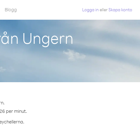
Blogg
Logga in
eller
Skapa konto
rån Ungern
rn.
.26 per minut.
Seychellerna.