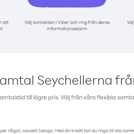
r att
Välj kontakten i Viber och ring från deras
Väl
et
informationsskärm
samtal Seychellerna fr
talstid till lägre pris. Välj från våra flexibla samtals
öper något, oavsett belopp. Med din kredit kan du ringa till alla numme