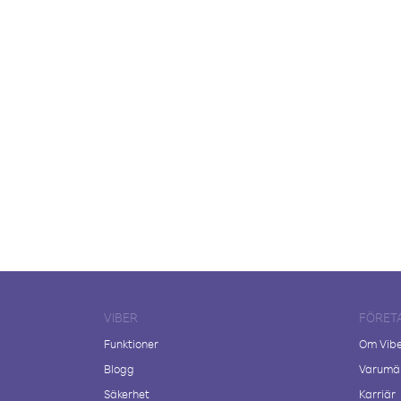
VIBER
FÖRET
Funktioner
Om Vib
Blogg
Varumär
Säkerhet
Karriär