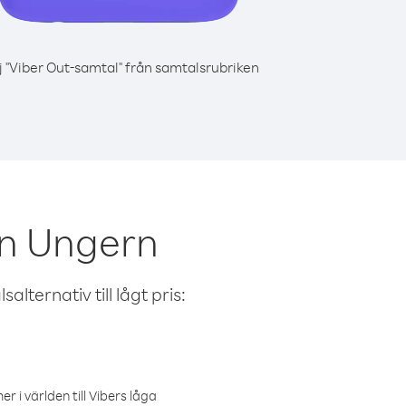
j "Viber Out-samtal" från samtalsrubriken
ån Ungern
alternativ till lågt pris:
r i världen till Vibers låga