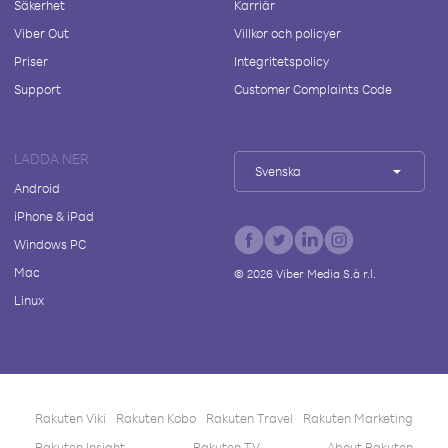
Säkerhet
Karriär
Viber Out
Villkor och policyer
Priser
Integritetspolicy
Support
Customer Complaints Code
LADDA NER
Svenska
Android
iPhone & iPad
Windows PC
Mac
©
2026
Viber Media S.à r.l.
Linux
Rakuten Viki
Rakuten Kobo
Rakuten Travel
Rakuten Marketing
Rakuten Insight
Rakuten TV
About Rakuten