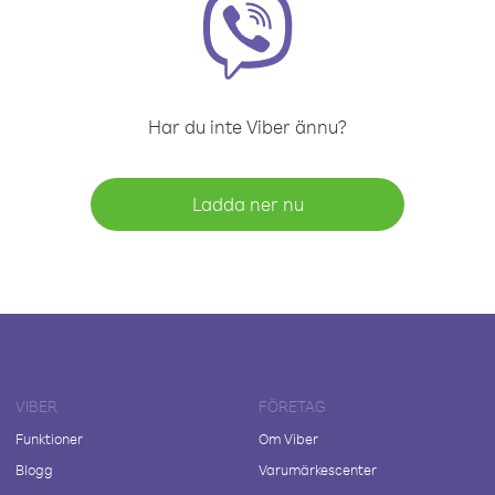
Har du inte Viber ännu?
Ladda ner nu
VIBER
FÖRETAG
Funktioner
Om Viber
Blogg
Varumärkescenter