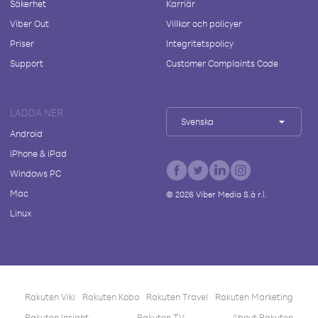
Säkerhet
Karriär
Viber Out
Villkor och policyer
Priser
Integritetspolicy
Support
Customer Complaints Code
LADDA NER
Svenska
Android
iPhone & iPad
Windows PC
Mac
©
2026
Viber Media S.à r.l.
Linux
Rakuten Viki
Rakuten Kobo
Rakuten Travel
Rakuten Marketing
Rakuten Insight
Rakuten TV
About Rakuten