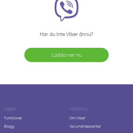
Har du inte Viber ännu?
Ladda ner nu
VIBER
FÖRETAG
Funktioner
Om Viber
Blogg
Varumärkescenter