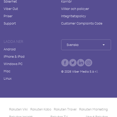
Säkerhet
Karriär
Viber Out
Villkor och policyer
Priser
Integritetspolicy
Support
Customer Complaints Code
LADDA NER
Svenska
Android
iPhone & iPad
Windows PC
Mac
©
2026
Viber Media S.à r.l.
Linux
Rakuten Viki
Rakuten Kobo
Rakuten Travel
Rakuten Marketing
Rakuten Insight
Rakuten TV
About Rakuten