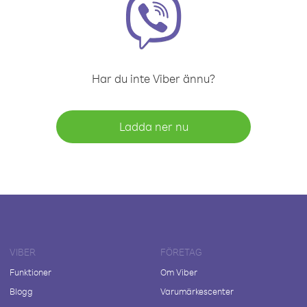
Har du inte Viber ännu?
Ladda ner nu
VIBER
FÖRETAG
Funktioner
Om Viber
Blogg
Varumärkescenter