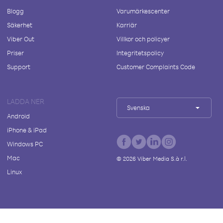
Blogg
Varumärkescenter
Säkerhet
Karriär
Viber Out
Villkor och policyer
Priser
Integritetspolicy
Support
Customer Complaints Code
LADDA NER
Svenska
Android
iPhone & iPad
Windows PC
Mac
©
2026
Viber Media S.à r.l.
Linux