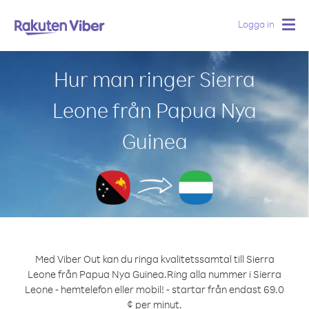
Logga in
Togg
navig
Hur man ringer Sierra
Leone från Papua Nya
Guinea
Med Viber Out kan du ringa kvalitetssamtal till Sierra
Leone från Papua Nya Guinea.
Ring alla nummer i Sierra
Leone - hemtelefon eller mobil! - startar från endast 69.0
¢ per minut.