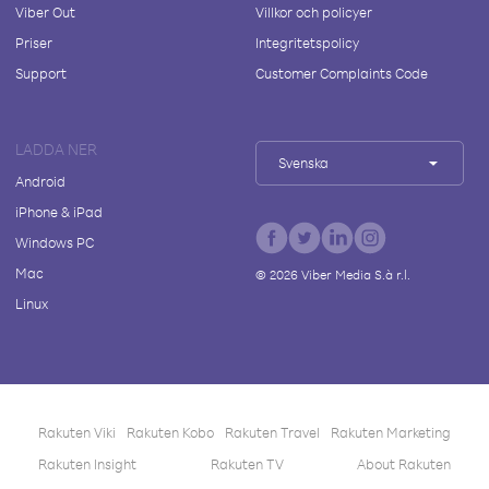
Viber Out
Villkor och policyer
Priser
Integritetspolicy
Support
Customer Complaints Code
LADDA NER
Svenska
Android
iPhone & iPad
Windows PC
Mac
©
2026
Viber Media S.à r.l.
Linux
Rakuten Viki
Rakuten Kobo
Rakuten Travel
Rakuten Marketing
Rakuten Insight
Rakuten TV
About Rakuten