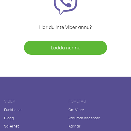
Har du inte Viber ännu?
Ladda ner nu
VIBER
FÖRETAG
Funktioner
Om Viber
Blogg
Varumärkescenter
Säkerhet
Karriär