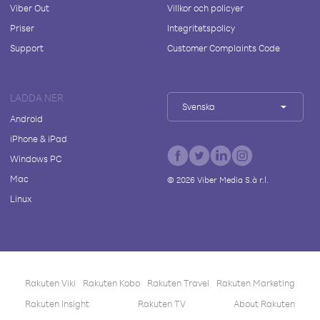
Viber Out
Villkor och policyer
Priser
Integritetspolicy
Support
Customer Complaints Code
LADDA NER
Svenska
Android
iPhone & iPad
Windows PC
Mac
©
2026
Viber Media S.à r.l.
Linux
Rakuten Viki
Rakuten Kobo
Rakuten Travel
Rakuten Marketing
Rakuten Insight
Rakuten TV
About Rakuten