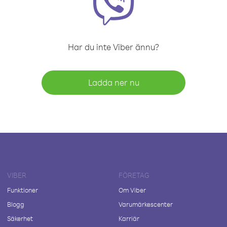
Har du inte Viber ännu?
Ladda ner nu
VIBER
FÖRETAG
Funktioner
Om Viber
Blogg
Varumärkescenter
Säkerhet
Karriär