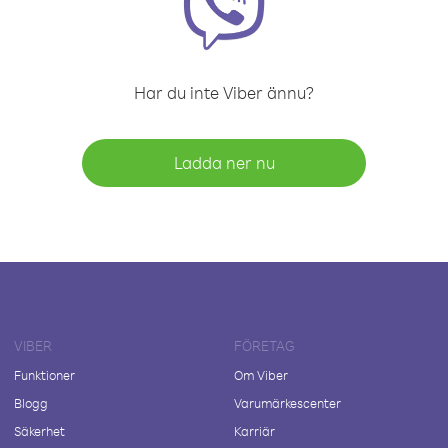
Har du inte Viber ännu?
Ladda ner nu
VIBER
FÖRETAG
Funktioner
Om Viber
Blogg
Varumärkescenter
Säkerhet
Karriär