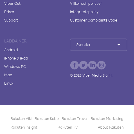
Viber Out
Villkor och policyer
Priser
Integritetspolicy
Support
Customer Complaints Code
LADDA NER
Svenska
Android
iPhone & iPad
Windows PC
Mac
©
2026
Viber Media S.à r.l.
Linux
Rakuten Viki
Rakuten Kobo
Rakuten Travel
Rakuten Marketing
Rakuten Insight
Rakuten TV
About Rakuten