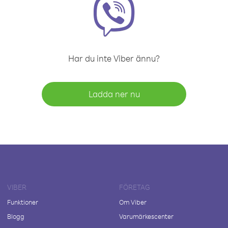
Har du inte Viber ännu?
Ladda ner nu
VIBER
FÖRETAG
Funktioner
Om Viber
Blogg
Varumärkescenter