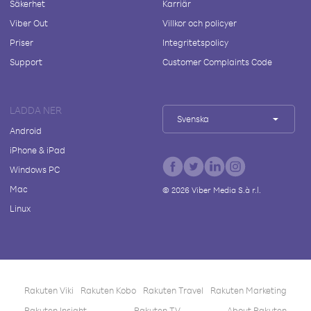
Säkerhet
Karriär
Viber Out
Villkor och policyer
Priser
Integritetspolicy
Support
Customer Complaints Code
LADDA NER
Svenska
Android
iPhone & iPad
Windows PC
Mac
©
2026
Viber Media S.à r.l.
Linux
Rakuten Viki
Rakuten Kobo
Rakuten Travel
Rakuten Marketing
Rakuten Insight
Rakuten TV
About Rakuten