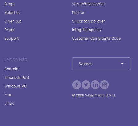
Blogg
Varumärkescenter
Säkerhet
Karriär
Viber Out
Villkor och policyer
Priser
Integritetspolicy
Support
Customer Complaints Code
LADDA NER
Svenska
Android
iPhone & iPad
Windows PC
Mac
©
2026
Viber Media S.à r.l.
Linux