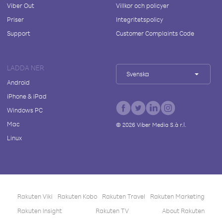
Viber Out
Villkor och policyer
Priser
Integritetspolicy
Support
Customer Complaints Code
LADDA NER
Svenska
Android
iPhone & iPad
Windows PC
Mac
©
2026
Viber Media S.à r.l.
Linux
Rakuten Viki
Rakuten Kobo
Rakuten Travel
Rakuten Marketing
Rakuten Insight
Rakuten TV
About Rakuten