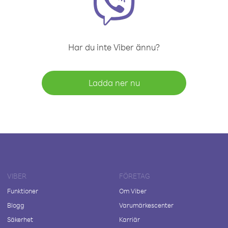
Har du inte Viber ännu?
Ladda ner nu
VIBER
FÖRETAG
Funktioner
Om Viber
Blogg
Varumärkescenter
Säkerhet
Karriär