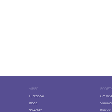
VIBER
FÖRET
Funktioner
Om Vib
Blogg
Varumär
Säkerhet
Karriär