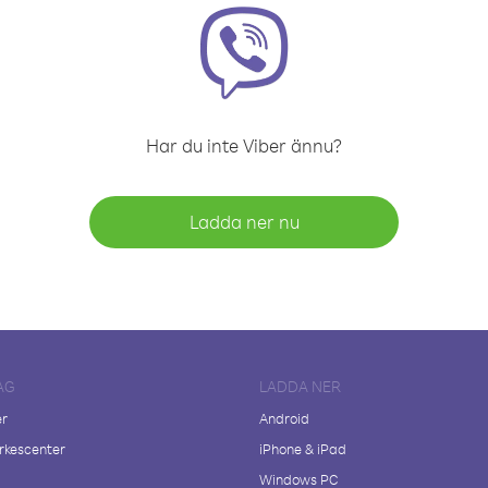
Har du inte Viber ännu?
Ladda ner nu
AG
LADDA NER
er
Android
kescenter
iPhone & iPad
Windows PC