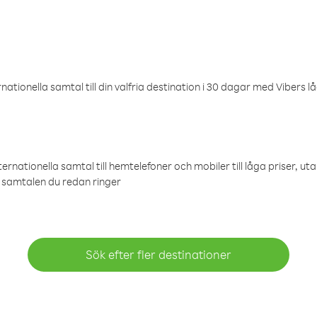
ationella samtal till din valfria destination i 30 dagar med Vibers lå
ternationella samtal till hemtelefoner och mobiler till låga priser, ut
samtalen du redan ringer
Sök efter fler destinationer