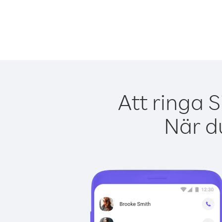
Att ringa 
När du