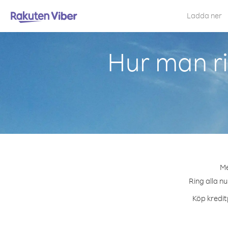
Ladda ner
Hur man ri
Me
Ring alla n
Köp kredit