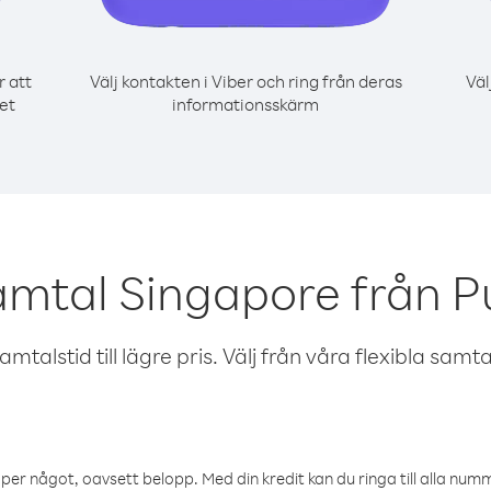
r att
Välj kontakten i Viber och ring från deras
Väl
et
informationsskärm
amtal Singapore från P
talstid till lägre pris. Välj från våra flexibla samtals
öper något, oavsett belopp. Med din kredit kan du ringa till alla numme