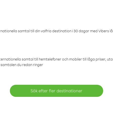
ationella samtal till din valfria destination i 30 dagar med Vibers lå
ternationella samtal till hemtelefoner och mobiler till låga priser, ut
samtalen du redan ringer
Sök efter fler destinationer