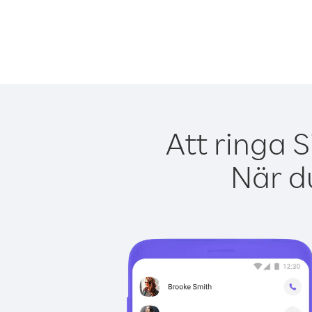
Att ringa 
När du