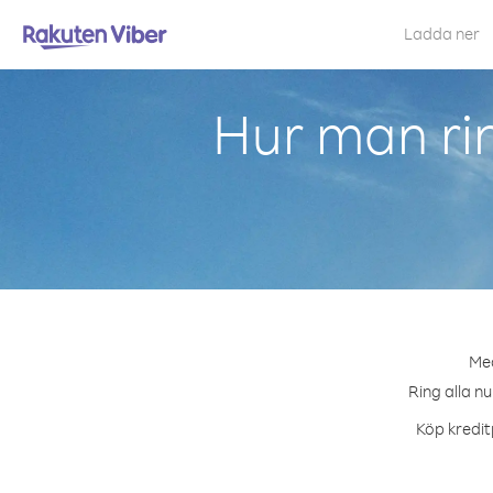
Ladda ner
Hur man ri
Med
Ring alla n
Köp kredit