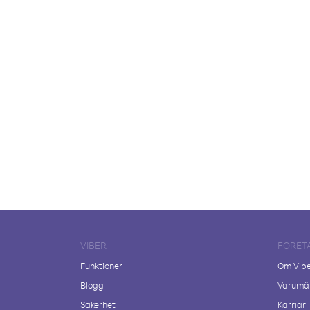
VIBER
FÖRET
Funktioner
Om Vib
Blogg
Varumär
Säkerhet
Karriär