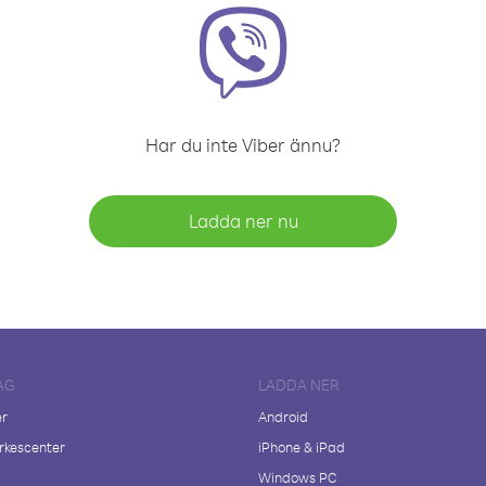
Har du inte Viber ännu?
Ladda ner nu
AG
LADDA NER
er
Android
kescenter
iPhone & iPad
Windows PC