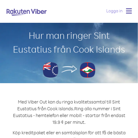
Logga in
Togg
navig
Hur man ringer Sint
Eustatius från Cook Islands
Med Viber Out kan du ringa kvalitetssamtal till Sint
Eustatius från Cook Islands.
Ring alla nummer i Sint
Eustatius - hemtelefon eller mobil! - startar från endast
19.9 ¢ per minut.
Köp kreditpaket eller en samtalsplan för att få de bästa