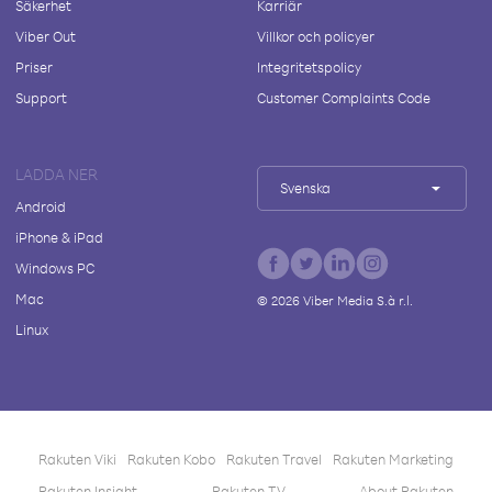
Säkerhet
Karriär
Viber Out
Villkor och policyer
Priser
Integritetspolicy
Support
Customer Complaints Code
LADDA NER
Svenska
Android
iPhone & iPad
Windows PC
Mac
©
2026
Viber Media S.à r.l.
Linux
Rakuten Viki
Rakuten Kobo
Rakuten Travel
Rakuten Marketing
Rakuten Insight
Rakuten TV
About Rakuten