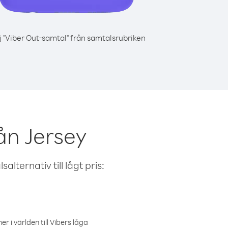
j "Viber Out-samtal" från samtalsrubriken
ån Jersey
alternativ till lågt pris:
r i världen till Vibers låga