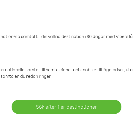
ationella samtal till din valfria destination i 30 dagar med Vibers lå
ternationella samtal till hemtelefoner och mobiler till låga priser, ut
samtalen du redan ringer
Sök efter fler destinationer