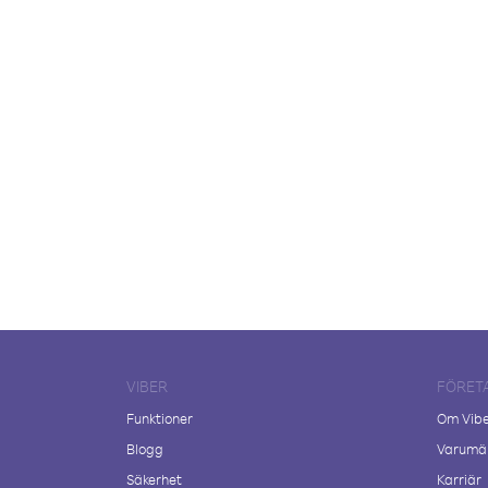
VIBER
FÖRET
Funktioner
Om Vib
Blogg
Varumär
Säkerhet
Karriär