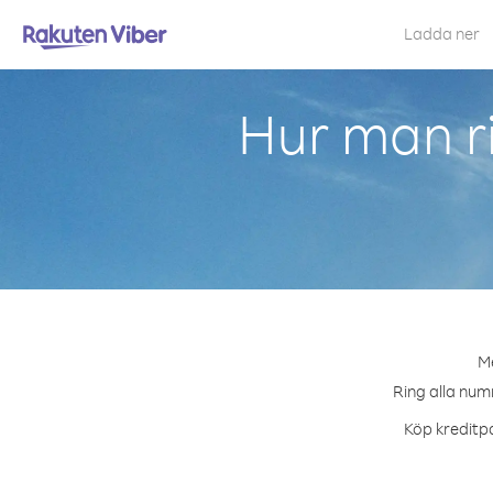
Ladda ner
Hur man ri
Me
Ring alla numm
Köp kreditpa