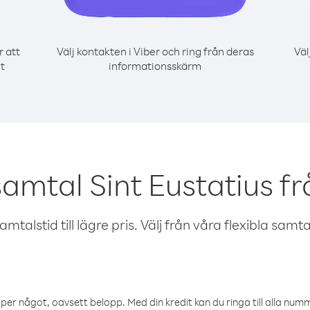
r att
Välj kontakten i Viber och ring från deras
Väl
t
informationsskärm
samtal Sint Eustatius fr
talstid till lägre pris. Välj från våra flexibla samtals
öper något, oavsett belopp. Med din kredit kan du ringa till alla numme