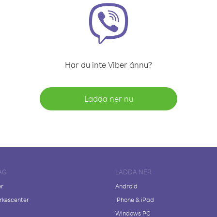
Har du inte Viber ännu?
Ladda ner nu
AG
LADDA NER
er
Android
kescenter
iPhone & iPad
Windows PC