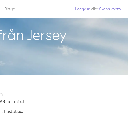
Blogg
Logga in
eller
Skapa konto
från Jersey
ey.
.9 ¢ per minut.
nt Eustatius.