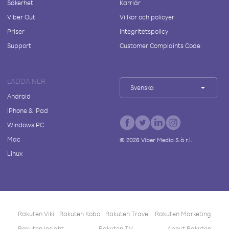
Säkerhet
Karriär
Viber Out
Villkor och policyer
Priser
Integritetspolicy
Support
Customer Complaints Code
LADDA NER
Svenska
Android
iPhone & iPad
Windows PC
Mac
©
2026
Viber Media S.à r.l.
Linux
Rakuten Viki
Rakuten Kobo
Rakuten Travel
Rakuten Marketing
Rakuten Insight
Rakuten TV
About Rakuten