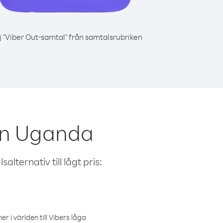
j "Viber Out-samtal" från samtalsrubriken
rån Uganda
alternativ till lågt pris:
r i världen till Vibers låga