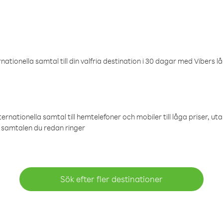
ationella samtal till din valfria destination i 30 dagar med Vibers lå
ternationella samtal till hemtelefoner och mobiler till låga priser, ut
samtalen du redan ringer
Sök efter fler destinationer