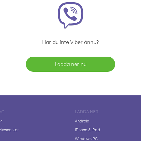
Har du inte Viber ännu?
Ladda ner nu
AG
LADDA NER
er
Android
kescenter
iPhone & iPad
Windows PC