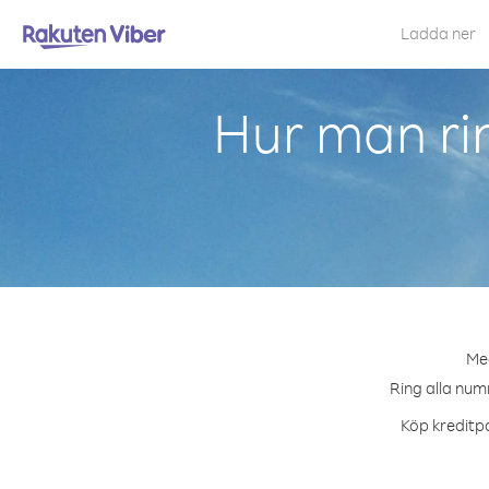
Ladda ner
Hur man ri
Med
Ring alla numm
Köp kreditpa