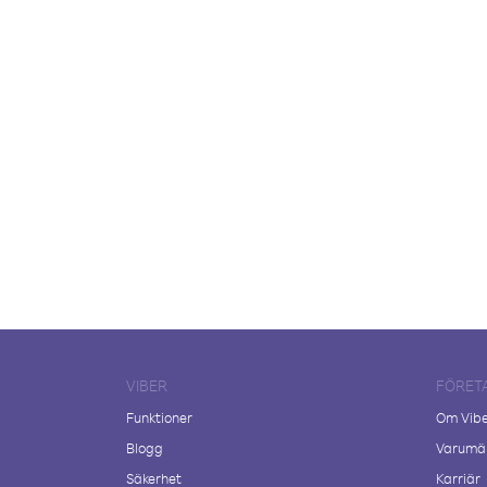
VIBER
FÖRET
Funktioner
Om Vib
Blogg
Varumär
Säkerhet
Karriär