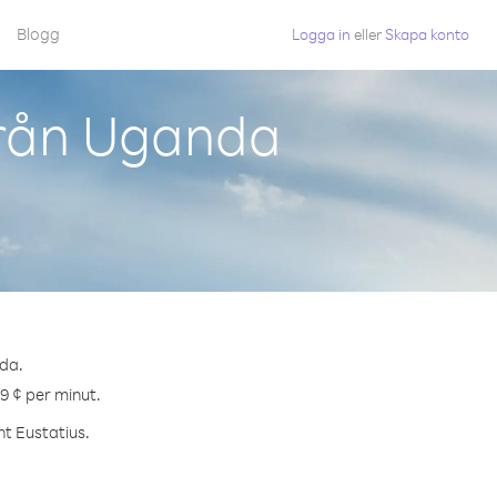
Blogg
Logga in
eller
Skapa konto
från Uganda
nda.
.9 ¢ per minut.
nt Eustatius.