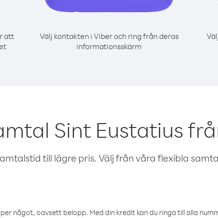
r att
Välj kontakten i Viber och ring från deras
Väl
et
informationsskärm
amtal Sint Eustatius f
talstid till lägre pris. Välj från våra flexibla samtals
öper något, oavsett belopp. Med din kredit kan du ringa till alla numme