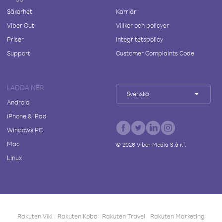
Säkerhet
Karriär
Viber Out
Villkor och policyer
Priser
Integritetspolicy
Support
Customer Complaints Code
LADDA NER
Svenska
Android
iPhone & iPad
Windows PC
Mac
©
2026
Viber Media S.à r.l.
Linux
Rakuten Viki
Rakuten Kobo
Rakuten Travel
Rakuten Marketing