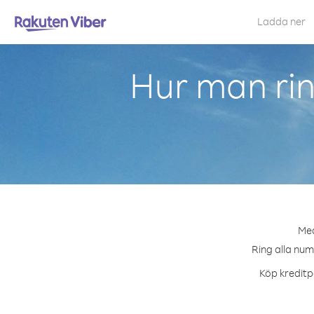
Ladda ner
Hur man rin
Med
Ring alla num
Köp kreditpa