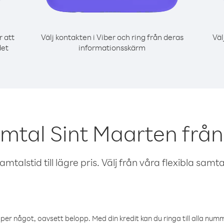
r att
Välj kontakten i Viber och ring från deras
Väl
det
informationsskärm
amtal Sint Maarten frå
talstid till lägre pris. Välj från våra flexibla samtals
öper något, oavsett belopp. Med din kredit kan du ringa till alla numme