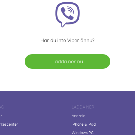
Har du inte Viber ännu?
Ladda ner nu
AG
LADDA NER
er
Android
kescenter
iPhone & iPad
Windows PC