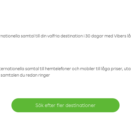
ationella samtal till din valfria destination i 30 dagar med Vibers lå
ternationella samtal till hemtelefoner och mobiler till låga priser, ut
samtalen du redan ringer
Sök efter fler destinationer