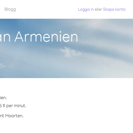
Blogg
Logga in
eller
Skapa konto
rån Armenien
ien.
5 ¢ per minut.
Sint Maarten.