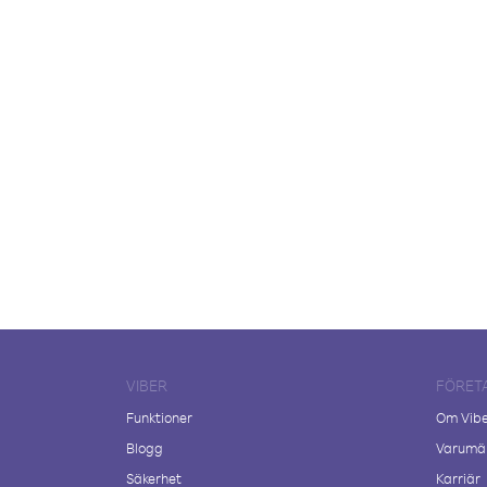
VIBER
FÖRET
Funktioner
Om Vib
Blogg
Varumär
Säkerhet
Karriär