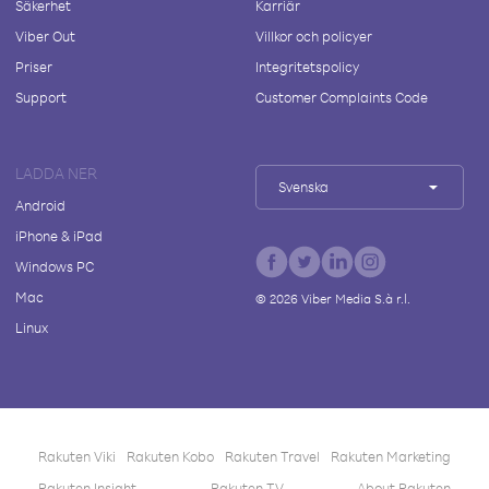
Säkerhet
Karriär
Viber Out
Villkor och policyer
Priser
Integritetspolicy
Support
Customer Complaints Code
LADDA NER
Svenska
Android
iPhone & iPad
Windows PC
Mac
©
2026
Viber Media S.à r.l.
Linux
Rakuten Viki
Rakuten Kobo
Rakuten Travel
Rakuten Marketing
Rakuten Insight
Rakuten TV
About Rakuten