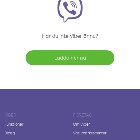
Har du inte Viber ännu?
Ladda ner nu
VIBER
FÖRETAG
Funktioner
Om Viber
Blogg
Varumärkescenter