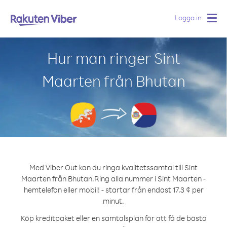
Logga in
Togg
navig
Hur man ringer Sint
Maarten från Bhutan
Med Viber Out kan du ringa kvalitetssamtal till Sint
Maarten från Bhutan.
Ring alla nummer i Sint Maarten -
hemtelefon eller mobil! - startar från endast 17.3 ¢ per
minut.
Köp kreditpaket eller en samtalsplan för att få de bästa