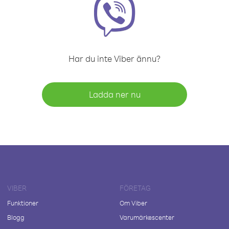
Har du inte Viber ännu?
Ladda ner nu
VIBER
FÖRETAG
Funktioner
Om Viber
Blogg
Varumärkescenter