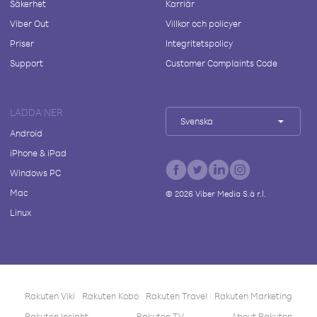
Säkerhet
Karriär
Viber Out
Villkor och policyer
Priser
Integritetspolicy
Support
Customer Complaints Code
LADDA NER
Svenska
Android
iPhone & iPad
Windows PC
Mac
©
2026
Viber Media S.à r.l.
Linux
Rakuten Viki
Rakuten Kobo
Rakuten Travel
Rakuten Marketing
Rakuten Insight
Rakuten TV
About Rakuten