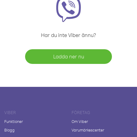
Har du inte Viber ännu?
Ladda ner nu
VIBER
FÖRETAG
Funktioner
Om Viber
Blogg
Varumärkescenter