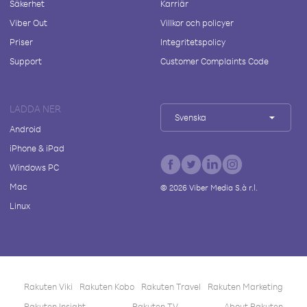
Säkerhet
Karriär
Viber Out
Villkor och policyer
Priser
Integritetspolicy
Support
Customer Complaints Code
LADDA NER
Svenska
Android
iPhone & iPad
Windows PC
Mac
©
2026
Viber Media S.à r.l.
Linux
Rakuten Viki
Rakuten Kobo
Rakuten Travel
Rakuten Marketing
Rakuten Insight
Rakuten TV
About Rakuten