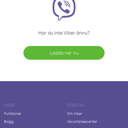
Har du inte Viber ännu?
Ladda ner nu
VIBER
FÖRETAG
Funktioner
Om Viber
Blogg
Varumärkescenter