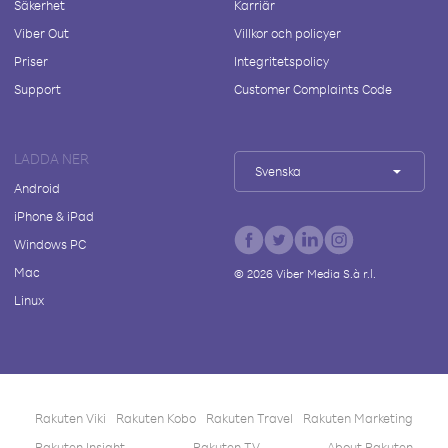
Säkerhet
Karriär
Viber Out
Villkor och policyer
Priser
Integritetspolicy
Support
Customer Complaints Code
LADDA NER
Svenska
Android
iPhone & iPad
Windows PC
Mac
©
2026
Viber Media S.à r.l.
Linux
Rakuten Viki
Rakuten Kobo
Rakuten Travel
Rakuten Marketing
Rakuten Insight
Rakuten TV
About Rakuten