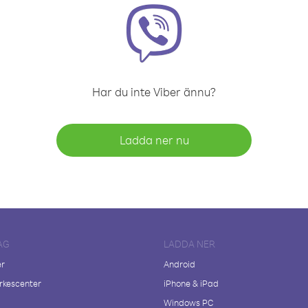
Har du inte Viber ännu?
Ladda ner nu
AG
LADDA NER
er
Android
kescenter
iPhone & iPad
Windows PC