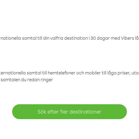
ationella samtal till din valfria destination i 30 dagar med Vibers lå
ternationella samtal till hemtelefoner och mobiler till låga priser, ut
samtalen du redan ringer
Sök efter fler destinationer