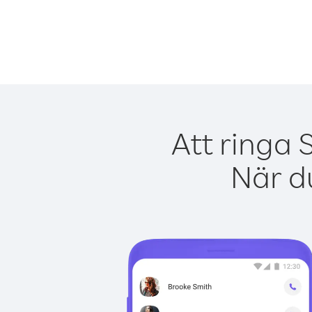
Att ringa 
När du