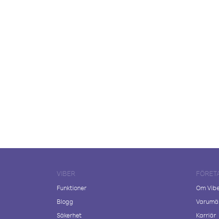
VIBER
FÖRET
Funktioner
Om Vib
Blogg
Varumär
Säkerhet
Karriär