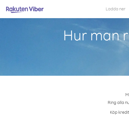
Ladda ner
Hur man ri
Me
Ring alla n
Köp kredit