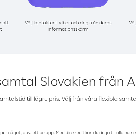
r att
Välj kontakten i Viber och ring från deras
Väl
et
informationsskärm
samtal Slovakien från A
talstid till lägre pris. Välj från våra flexibla samtals
öper något, oavsett belopp. Med din kredit kan du ringa till alla numme