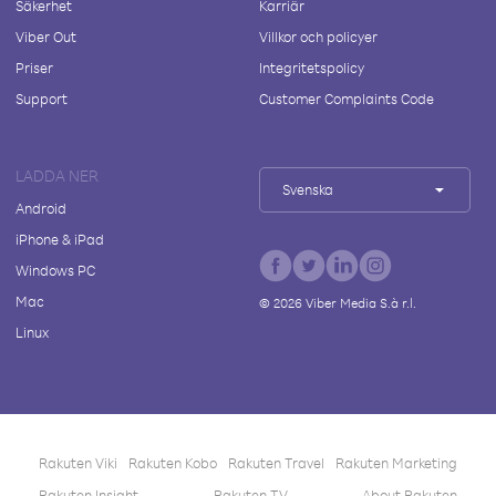
Säkerhet
Karriär
Viber Out
Villkor och policyer
Priser
Integritetspolicy
Support
Customer Complaints Code
LADDA NER
Svenska
Android
iPhone & iPad
Windows PC
Mac
©
2026
Viber Media S.à r.l.
Linux
Rakuten Viki
Rakuten Kobo
Rakuten Travel
Rakuten Marketing
Rakuten Insight
Rakuten TV
About Rakuten