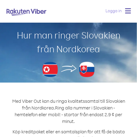
Logga in
Togg
navig
Hur man ringer Slovakien
från Nordkorea
Med Viber Out kan du ringa kvalitetssamtal till Slovakien
från Nordkorea.
Ring alla nummer i Slovakien -
hemtelefon eller mobil! - startar från endast 2.9 ¢ per
minut.
Köp kreditpaket eller en samtalsplan för att få de bästa