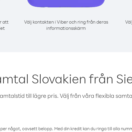
r att
Välj kontakten i Viber och ring från deras
Väl
det
informationsskärm
amtal Slovakien från Si
talstid till lägre pris. Välj från våra flexibla samtals
öper något, oavsett belopp. Med din kredit kan du ringa till alla numme