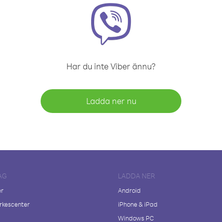
Har du inte Viber ännu?
Ladda ner nu
AG
LADDA NER
er
Android
kescenter
iPhone & iPad
Windows PC