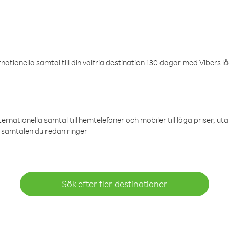
ationella samtal till din valfria destination i 30 dagar med Vibers lå
ternationella samtal till hemtelefoner och mobiler till låga priser, ut
samtalen du redan ringer
Sök efter fler destinationer