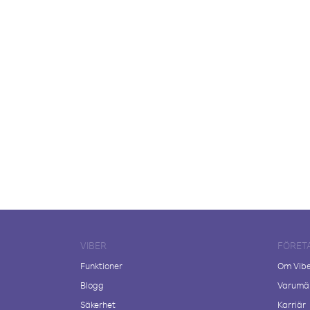
VIBER
FÖRET
Funktioner
Om Vib
Blogg
Varumär
Säkerhet
Karriär