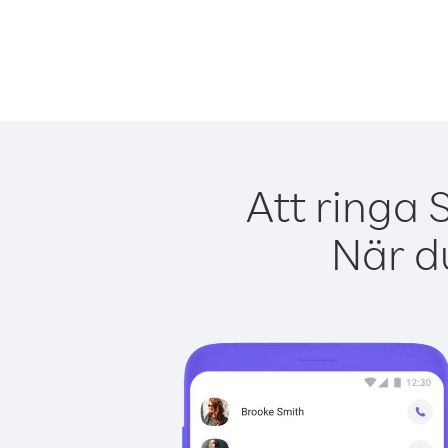
Att ringa 
När du