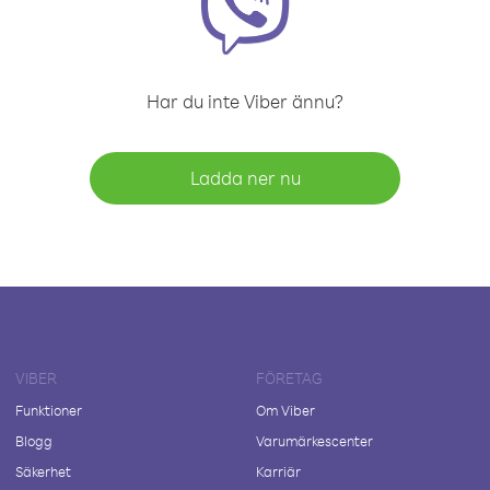
Har du inte Viber ännu?
Ladda ner nu
VIBER
FÖRETAG
Funktioner
Om Viber
Blogg
Varumärkescenter
Säkerhet
Karriär