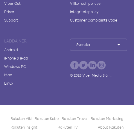
Viber Out
Villkor och policyer
Priser
Integritetspolicy
Support
Customer Complaints Code
LADDA NER
Svenska
Android
iPhone & iPad
Windows PC
Mac
©
2026
Viber Media S.à r.l.
Linux
Rakuten Viki
Rakuten Kobo
Rakuten Travel
Rakuten Marketing
Rakuten Insight
Rakuten TV
About Rakuten