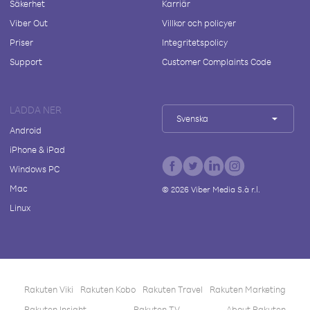
Säkerhet
Karriär
Viber Out
Villkor och policyer
Priser
Integritetspolicy
Support
Customer Complaints Code
LADDA NER
Svenska
Android
iPhone & iPad
Windows PC
Mac
©
2026
Viber Media S.à r.l.
Linux
Rakuten Viki
Rakuten Kobo
Rakuten Travel
Rakuten Marketing
Rakuten Insight
Rakuten TV
About Rakuten