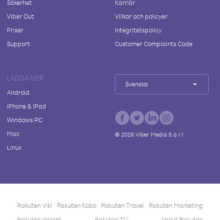
Säkerhet
Karriär
Viber Out
Villkor och policyer
Priser
Integritetspolicy
Support
Customer Complaints Code
LADDA NER
Svenska
Android
iPhone & iPad
Windows PC
Mac
©
2026
Viber Media S.à r.l.
Linux
Rakuten Viki
Rakuten Kobo
Rakuten Travel
Rakuten Marketing
Rakuten Insight
Rakuten TV
About Rakuten