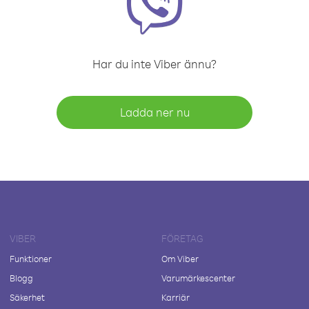
Har du inte Viber ännu?
Ladda ner nu
VIBER
FÖRETAG
Funktioner
Om Viber
Blogg
Varumärkescenter
Säkerhet
Karriär