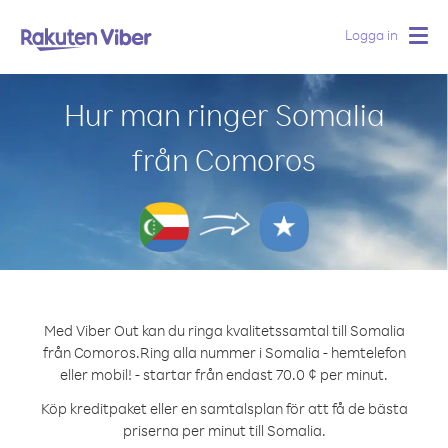
Logga in
Togg
navig
Hur man ringer Somalia
från Comoros
Med Viber Out kan du ringa kvalitetssamtal till Somalia
från Comoros.
Ring alla nummer i Somalia - hemtelefon
eller mobil! - startar från endast 70.0 ¢ per minut.
Köp kreditpaket eller en samtalsplan för att få de bästa
priserna per minut till Somalia.