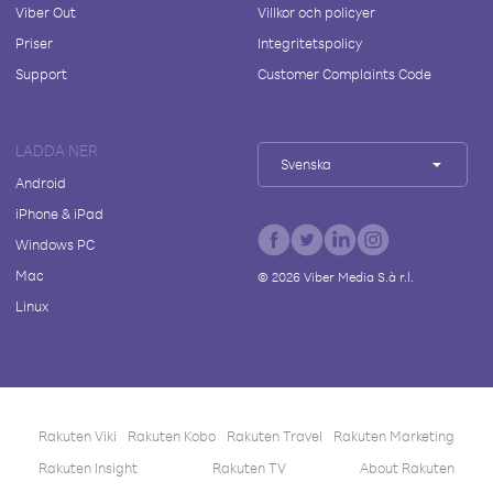
Viber Out
Villkor och policyer
Priser
Integritetspolicy
Support
Customer Complaints Code
LADDA NER
Svenska
Android
iPhone & iPad
Windows PC
Mac
©
2026
Viber Media S.à r.l.
Linux
Rakuten Viki
Rakuten Kobo
Rakuten Travel
Rakuten Marketing
Rakuten Insight
Rakuten TV
About Rakuten