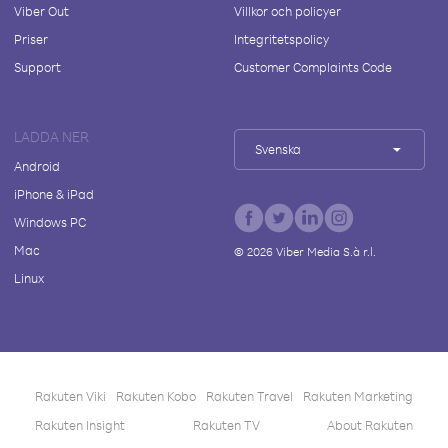
Viber Out
Villkor och policyer
Priser
Integritetspolicy
Support
Customer Complaints Code
LADDA NER
Svenska
Android
iPhone & iPad
Windows PC
Mac
©
2026
Viber Media S.à r.l.
Linux
Rakuten Viki
Rakuten Kobo
Rakuten Travel
Rakuten Marketing
Rakuten Insight
Rakuten TV
About Rakuten