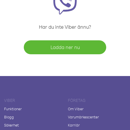
Har du inte Viber ännu?
Ladda ner nu
VIBER
FÖRETAG
Funktioner
Om Viber
Blogg
Varumärkescenter
Säkerhet
Karriär