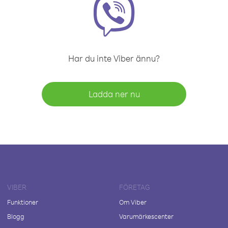
Har du inte Viber ännu?
Ladda ner nu
VIBER
FÖRETAG
Funktioner
Om Viber
Blogg
Varumärkescenter