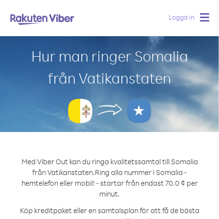
Logga in
Togg
navig
Hur man ringer Somalia
från Vatikanstaten
Med Viber Out kan du ringa kvalitetssamtal till Somalia
från Vatikanstaten.
Ring alla nummer i Somalia -
hemtelefon eller mobil! - startar från endast 70.0 ¢ per
minut.
Köp kreditpaket eller en samtalsplan för att få de bästa