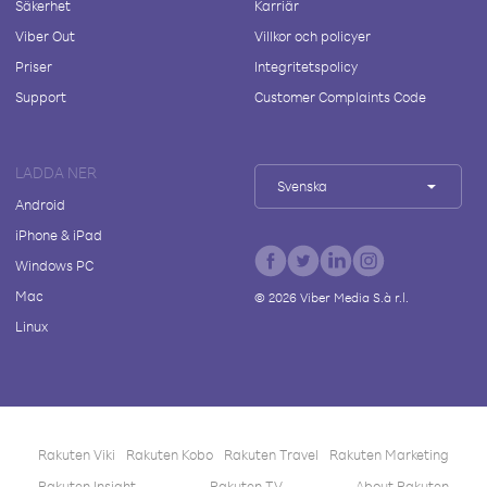
Säkerhet
Karriär
Viber Out
Villkor och policyer
Priser
Integritetspolicy
Support
Customer Complaints Code
LADDA NER
Svenska
Android
iPhone & iPad
Windows PC
Mac
©
2026
Viber Media S.à r.l.
Linux
Rakuten Viki
Rakuten Kobo
Rakuten Travel
Rakuten Marketing
Rakuten Insight
Rakuten TV
About Rakuten