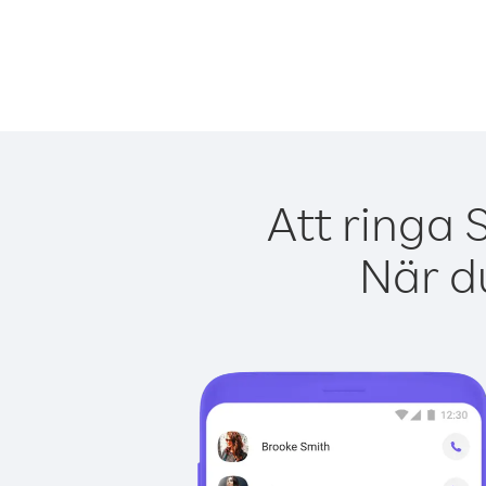
Att ringa 
När du