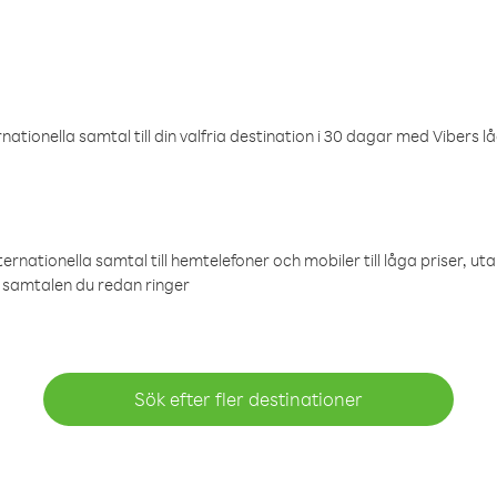
ationella samtal till din valfria destination i 30 dagar med Vibers lå
ternationella samtal till hemtelefoner och mobiler till låga priser, ut
samtalen du redan ringer
Sök efter fler destinationer