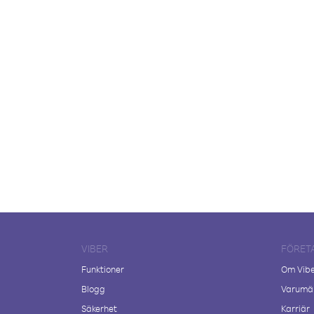
VIBER
FÖRET
Funktioner
Om Vib
Blogg
Varumär
Säkerhet
Karriär