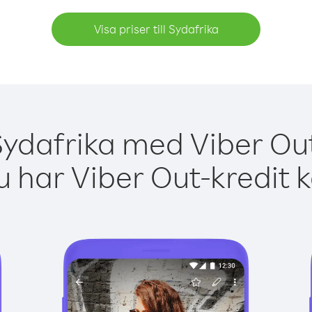
Visa priser till Sydafrika
Sydafrika med Viber Out
 har Viber Out-kredit 