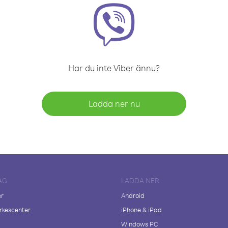
Har du inte Viber ännu?
Ladda ner nu
AG
LADDA NER
er
Android
kescenter
iPhone & iPad
Windows PC