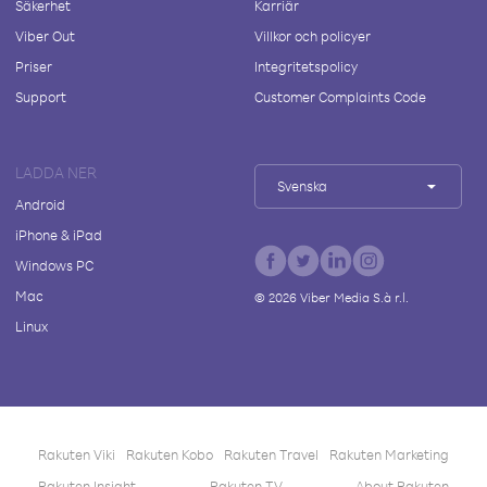
Säkerhet
Karriär
Viber Out
Villkor och policyer
Priser
Integritetspolicy
Support
Customer Complaints Code
LADDA NER
Svenska
Android
iPhone & iPad
Windows PC
Mac
©
2026
Viber Media S.à r.l.
Linux
Rakuten Viki
Rakuten Kobo
Rakuten Travel
Rakuten Marketing
Rakuten Insight
Rakuten TV
About Rakuten