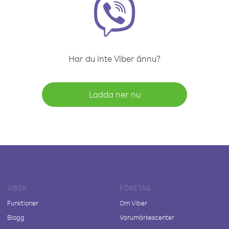
Har du inte Viber ännu?
Ladda ner nu
VIBER
FÖRETAG
Funktioner
Om Viber
Blogg
Varumärkescenter