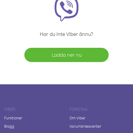
Har du inte Viber ännu?
Ladda ner nu
VIBER
FÖRETAG
Funktioner
Om Viber
Blogg
Varumärkescenter