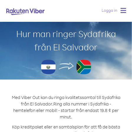
Logga in
Togg
navig
Hur man ringer Sydafrika
från El Salvador
Med Viber Out kan du ringa kvalitetssamtal till Sydafrika
från El Salvador.
Ring alla nummer i Sydafrika -
hemtelefon eller mobil! - startar från endast 19.8 ¢ per
minut.
Köp kreditpaket eller en samtalsplan för att få de bästa