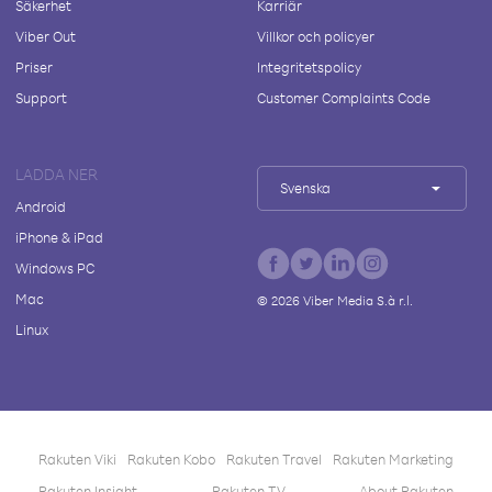
Säkerhet
Karriär
Viber Out
Villkor och policyer
Priser
Integritetspolicy
Support
Customer Complaints Code
LADDA NER
Svenska
Android
iPhone & iPad
Windows PC
Mac
©
2026
Viber Media S.à r.l.
Linux
Rakuten Viki
Rakuten Kobo
Rakuten Travel
Rakuten Marketing
Rakuten Insight
Rakuten TV
About Rakuten