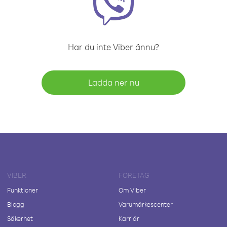
Har du inte Viber ännu?
Ladda ner nu
VIBER
FÖRETAG
Funktioner
Om Viber
Blogg
Varumärkescenter
Säkerhet
Karriär