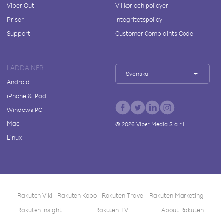
Viber Out
Villkor och policyer
Priser
Integritetspolicy
Support
Customer Complaints Code
LADDA NER
Svenska
Android
iPhone & iPad
Windows PC
Mac
©
2026
Viber Media S.à r.l.
Linux
Rakuten Viki
Rakuten Kobo
Rakuten Travel
Rakuten Marketing
Rakuten Insight
Rakuten TV
About Rakuten