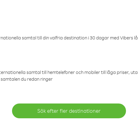
ationella samtal till din valfria destination i 30 dagar med Vibers lå
ternationella samtal till hemtelefoner och mobiler till låga priser, ut
samtalen du redan ringer
Sök efter fler destinationer