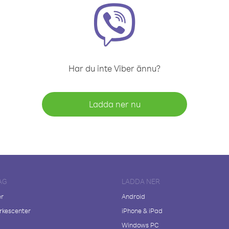
Har du inte Viber ännu?
Ladda ner nu
AG
LADDA NER
er
Android
kescenter
iPhone & iPad
Windows PC