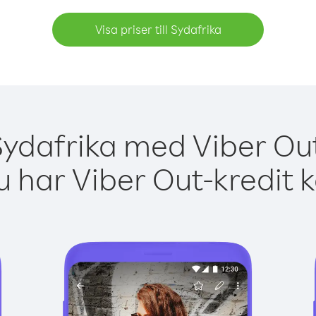
Visa priser till Sydafrika
Sydafrika med Viber Out
 har Viber Out-kredit 