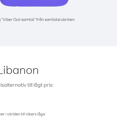
j "Viber Out-samtal" från samtalsrubriken
 Libanon
alternativ till lågt pris:
r i världen till Vibers låga