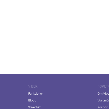
VIBER
FÖRET
Funktioner
Om Vib
Blogg
Varumär
Säkerhet
Karriär