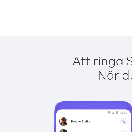
Att ringa 
När du