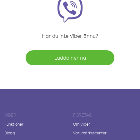
Har du inte Viber ännu?
Ladda ner nu
VIBER
FÖRETAG
Funktioner
Om Viber
Blogg
Varumärkescenter