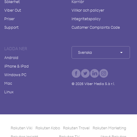
Säkerhet
Karriär
Viber Out
Villkor och policyer
Priser
Integritetspolicy
Support
Customer Complaints Code
LADDA NER
Svenska
Android
iPhone & iPad
Windows PC
Mac
©
2026
Viber Media S.à r.l.
Linux
Rakuten Viki
Rakuten Kobo
Rakuten Travel
Rakuten Marketing
Rakuten Insight
Rakuten TV
About Rakuten