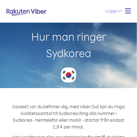
Logga in
Togg
navig
Hur man ringer
Sydkorea
Oavestt var du befinner dig, med Viber Out kan du ringa
kvalitetssamtal till Sydkorea.
Ring alla nummer i
Sydkorea - hemtelefon eller mobil! - startar från endast
2.9 ¢ per minut.