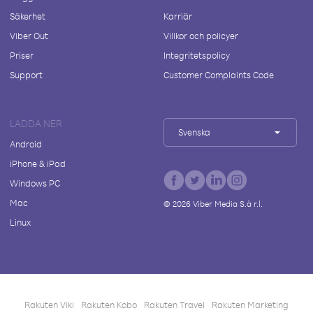
Säkerhet
Karriär
Viber Out
Villkor och policyer
Priser
Integritetspolicy
Support
Customer Complaints Code
LADDA NER
Svenska
Android
iPhone & iPad
Windows PC
Mac
©
2026
Viber Media S.à r.l.
Linux
Rakuten Viki
Rakuten Kobo
Rakuten Travel
Rakuten Marketing