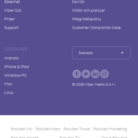
Säkerhet
Karriär
Viber Out
Villkor och policyer
Priser
Integritetspolicy
Support
Customer Complaints Code
LADDA NER
Svenska
Android
iPhone & iPad
Windows PC
Mac
©
2026
Viber Media S.à r.l.
Linux
Rakuten Viki
Rakuten Kobo
Rakuten Travel
Rakuten Marketing
Rakuten Insight
Rakuten TV
About Rakuten