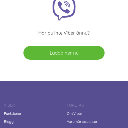
Har du inte Viber ännu?
Ladda ner nu
VIBER
FÖRETAG
Funktioner
Om Viber
Blogg
Varumärkescenter