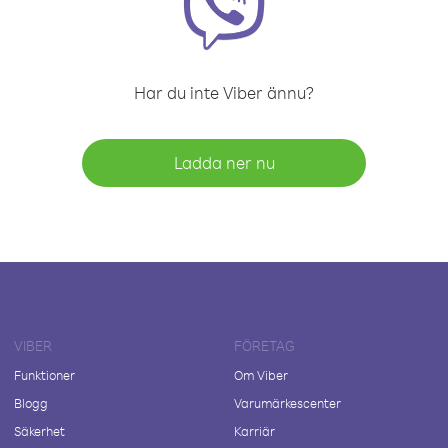
Har du inte Viber ännu?
Ladda ner nu
VIBER
FÖRETAG
Funktioner
Om Viber
Blogg
Varumärkescenter
Säkerhet
Karriär