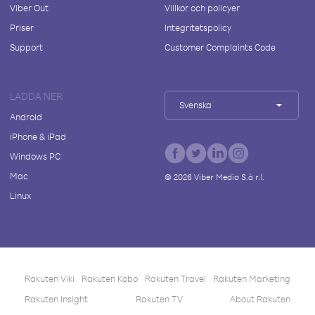
Viber Out
Villkor och policyer
Priser
Integritetspolicy
Support
Customer Complaints Code
LADDA NER
Svenska
Android
iPhone & iPad
Windows PC
Mac
©
2026
Viber Media S.à r.l.
Linux
Rakuten Viki
Rakuten Kobo
Rakuten Travel
Rakuten Marketing
Rakuten Insight
Rakuten TV
About Rakuten