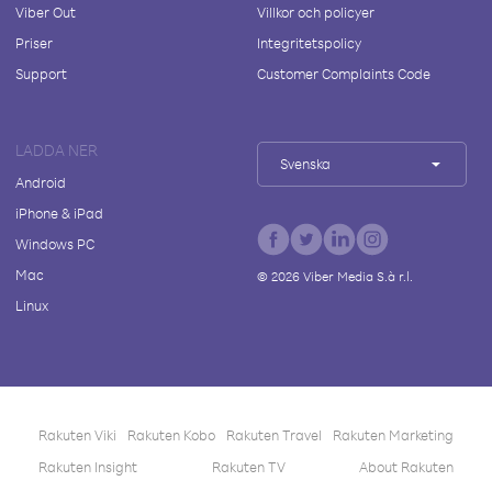
Viber Out
Villkor och policyer
Priser
Integritetspolicy
Support
Customer Complaints Code
LADDA NER
Svenska
Android
iPhone & iPad
Windows PC
Mac
©
2026
Viber Media S.à r.l.
Linux
Rakuten Viki
Rakuten Kobo
Rakuten Travel
Rakuten Marketing
Rakuten Insight
Rakuten TV
About Rakuten