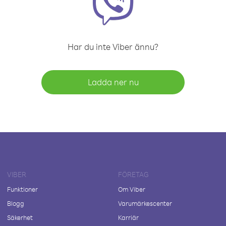
Har du inte Viber ännu?
Ladda ner nu
VIBER
FÖRETAG
Funktioner
Om Viber
Blogg
Varumärkescenter
Säkerhet
Karriär