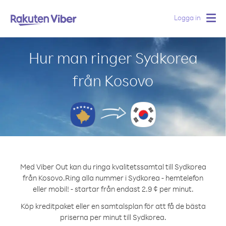
Logga in
Togg
navig
Hur man ringer Sydkorea
från Kosovo
Med Viber Out kan du ringa kvalitetssamtal till Sydkorea
från Kosovo.
Ring alla nummer i Sydkorea - hemtelefon
eller mobil! - startar från endast 2.9 ¢ per minut.
Köp kreditpaket eller en samtalsplan för att få de bästa
priserna per minut till Sydkorea.