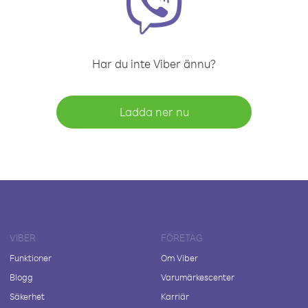
Har du inte Viber ännu?
Ladda ner nu
VIBER
FÖRETAG
Funktioner
Om Viber
Blogg
Varumärkescenter
Säkerhet
Karriär