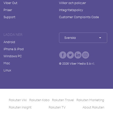
Viber Out
Villkor och policyer
Priser
Integritetspolicy
Support
Customer Complaints Code
LADDA NER
Svenska
Android
iPhone & iPad
Windows PC
Mac
©
2026
Viber Media S.à r.l.
Linux
Rakuten Viki
Rakuten Kobo
Rakuten Travel
Rakuten Marketing
Rakuten Insight
Rakuten TV
About Rakuten