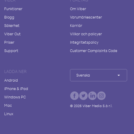
Funktioner
Om Viber
Blogg
Varumärkescenter
Säkerhet
Karriär
Viber Out
Villkor och policyer
Priser
Integritetspolicy
Support
Customer Complaints Code
LADDA NER
Svenska
Android
iPhone & iPad
Windows PC
Mac
©
2026
Viber Media S.à r.l.
Linux