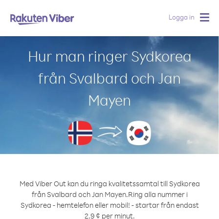
Logga in
Togg
navig
Hur man ringer Sydkorea
från Svalbard och Jan
Mayen
Med Viber Out kan du ringa kvalitetssamtal till Sydkorea
från Svalbard och Jan Mayen.
Ring alla nummer i
Sydkorea - hemtelefon eller mobil! - startar från endast
2.9 ¢ per minut.