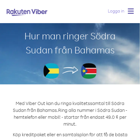
Logga in
Togg
navig
Hur man ringer Södra
Sudan från Bahamas
Med Viber Out kan du ringa kvalitetssamtal till Södra
Sudan från Bahamas.
Ring alla nummer i Södra Sudan -
hemtelefon eller mobil! - startar från endast 49.0 ¢ per
minut.
Köp kreditpaket eller en samtalsplan för att få de bästa