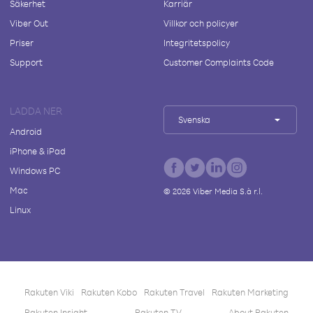
Säkerhet
Karriär
Viber Out
Villkor och policyer
Priser
Integritetspolicy
Support
Customer Complaints Code
LADDA NER
Svenska
Android
iPhone & iPad
Windows PC
Mac
©
2026
Viber Media S.à r.l.
Linux
Rakuten Viki
Rakuten Kobo
Rakuten Travel
Rakuten Marketing
Rakuten Insight
Rakuten TV
About Rakuten