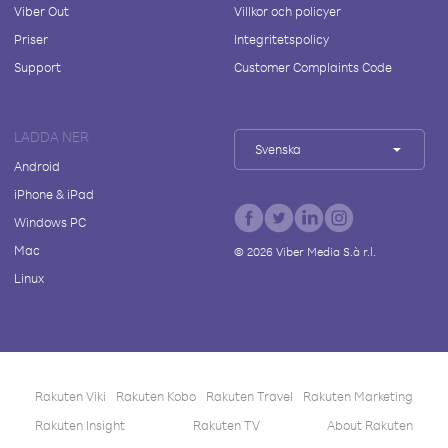
Viber Out
Villkor och policyer
Priser
Integritetspolicy
Support
Customer Complaints Code
LADDA NER
Svenska
Android
iPhone & iPad
Windows PC
Mac
©
2026
Viber Media S.à r.l.
Linux
Rakuten Viki
Rakuten Kobo
Rakuten Travel
Rakuten Marketing
Rakuten Insight
Rakuten TV
About Rakuten