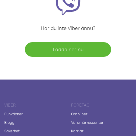
Har du inte Viber ännu?
Ladda ner nu
VIBER
FÖRETAG
Funktioner
Om Viber
Blogg
Varumärkescenter
Säkerhet
Karriär