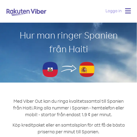
Logga in
Togg
navig
Hur man ringer Spanien
från Haiti
Med Viber Out kan du ringa kvalitetssamtal till Spanien
från Haiti.
Ring alla nummer i Spanien - hemtelefon eller
mobil! - startar från endast 1.9 ¢ per minut.
Köp kreditpaket eller en samtalsplan för att få de bästa
priserna per minut till Spanien.