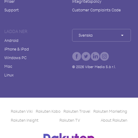
Priser
Integritetspolicy
Support
Customer Complaints Code
LADDA NER
Svenska
Android
iPhone & iPad
Windows PC
Mac
©
2026
Viber Media S.à r.l.
Linux
Rakuten Viki
Rakuten Kobo
Rakuten Travel
Rakuten Marketing
Rakuten Insight
Rakuten TV
About Rakuten