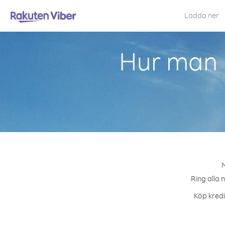
Ladda ner
Hur man 
M
Ring alla 
Köp kredi