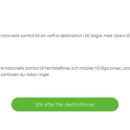
ationella samtal till din valfria destination i 30 dagar med Vibers lå
ternationella samtal till hemtelefoner och mobiler till låga priser, ut
samtalen du redan ringer
Sök efter fler destinationer