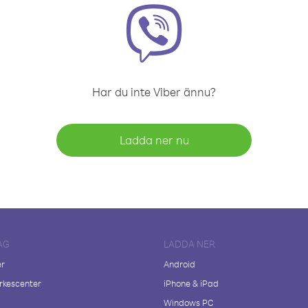
Har du inte Viber ännu?
Ladda ner nu
AG
LADDA NER
er
Android
kescenter
iPhone & iPad
Windows PC