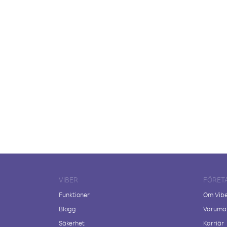
VIBER
FÖRET
Funktioner
Om Vib
Blogg
Varumär
Säkerhet
Karriär