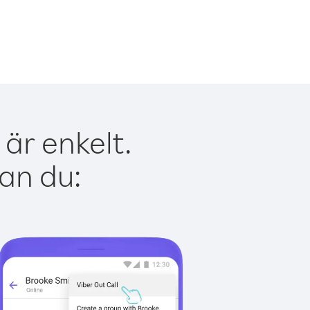
är enkelt.
kan du: