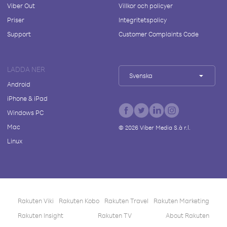
Viber Out
Villkor och policyer
Priser
Integritetspolicy
Support
Customer Complaints Code
LADDA NER
Svenska
Android
iPhone & iPad
Windows PC
Mac
©
2026
Viber Media S.à r.l.
Linux
Rakuten Viki
Rakuten Kobo
Rakuten Travel
Rakuten Marketing
Rakuten Insight
Rakuten TV
About Rakuten