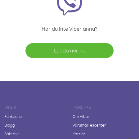
Har du inte Viber ännu?
Ladda ner nu
VIBER
FÖRETAG
Funktioner
Om Viber
Blogg
Varumärkescenter
Säkerhet
Karriär