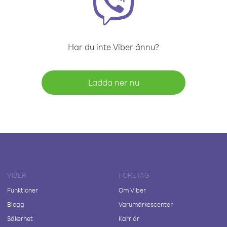
Har du inte Viber ännu?
Ladda ner nu
VIBER
FÖRETAG
Funktioner
Om Viber
Blogg
Varumärkescenter
Säkerhet
Karriär