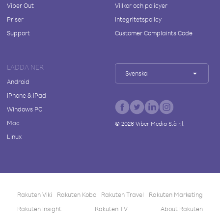
Viber Out
Villkor och policyer
Priser
Integritetspolicy
Support
Customer Complaints Code
LADDA NER
Svenska
Android
iPhone & iPad
Windows PC
Mac
©
2026
Viber Media S.à r.l.
Linux
Rakuten Viki
Rakuten Kobo
Rakuten Travel
Rakuten Marketing
Rakuten Insight
Rakuten TV
About Rakuten